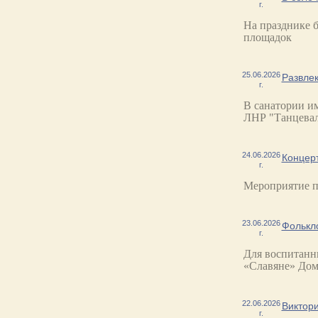
г.
На празднике 
площадок
25.06.2026
Развле
г.
В санатории им
ЛНР "Танцевал
24.06.2026
Концерт
г.
Мероприятие п
23.06.2026
Фолькл
г.
Для воспитанн
«Славяне» Дом
22.06.2026
Виктор
г.