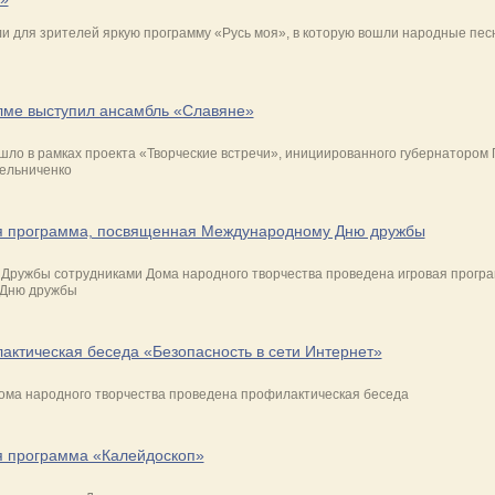
и для зрителей яркую программу «Русь моя», в которую вошли народные пес
лме выступил ансамбль «Славяне»
ло в рамках проекта «Творческие встречи», инициированного губернатором
ельниченко
я программа, посвященная Международному Дню дружбы
е Дружбы сотрудниками Дома народного творчества проведена игровая прогр
Дню дружбы
ктическая беседа «Безопасность в сети Интернет»
ма народного творчества проведена профилактическая беседа
я программа «Калейдоскоп»