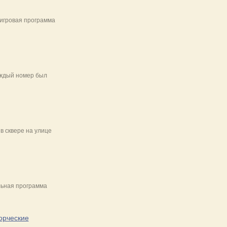
игровая программа
аждый номер был
 сквере на улице
льная программа
орческие