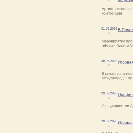
Артисты исполнил
композиции
01.08.2026
В Паче
г.
Мероприятие прош
области Олегом М
30.07.2026
Игрова
г.
В сквере на улиц
Международному 
29.07.2026
Профила
г.
Специалистами До
28.07.2026
Игрова
г.