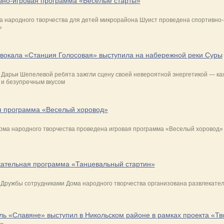
вно-игровая программа «Веселые старты»
 народного творчества для детей микрорайона Шуист проведена спортивно-
»
 вокала «Станция Голосовая» выступила на набережной реки Суры
 Дарьи Шепелевой ребята зажгли сцену своей невероятной энергетикой — к
 и безупречным вкусом
я программа «Веселый хоровод»
ма народного творчества проведена игровая программа «Веселый хоровод» в
кательная программа «Танцевальный стартин»
е Дружбы сотрудниками Дома народного творчества организована развлекате
ь «Славяне» выступил в Никольском районе в рамках проекта «Тв
и»