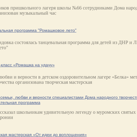
иков пришкольного лагеря школы №66 сотрудниками Дома наро
ганизован музыкальный час
альная программа "Ромашковое лето"
идовка состоялась танцевальная программа для детей из ДНР и 
ето"
-класс «Ромашка на удачу»
любви и верности в детском оздоровительном лагере «Белка» м
чества организована творческая мастерская
семьи, любви и верности специалистами Дома народного творчест
ательная программа
ассказал школьникам удивительную легенду о муромских святых
вронии
ская мастерская «От идеи до воплощения»