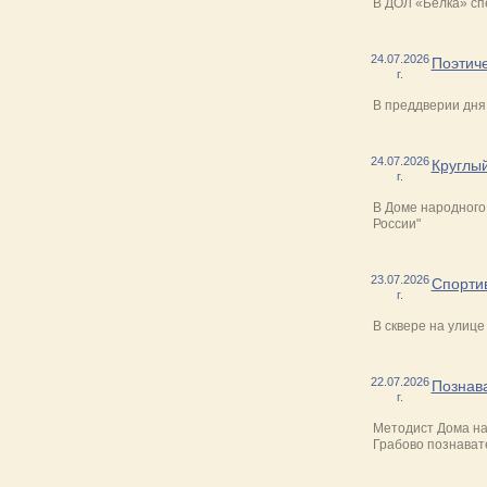
В ДОЛ «Белка» сп
24.07.2026
Поэтич
г.
В преддверии дня
24.07.2026
Круглый
г.
В Доме народного 
России"
23.07.2026
Спорти
г.
В сквере на улиц
22.07.2026
Познав
г.
Методист Дома на
Грабово познават