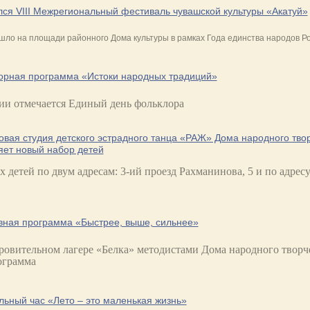
ся VIII Межрегиональный фестиваль чувашской культуры «Акатуй»
ло на площади районного Дома культуры в рамках Года единства народов Р
орная программа «Истоки народных традиций»
сии отмечается Единый день фольклора
вая студия детского эстрадного танца «РАЖ» Дома народного тво
яет новый набор детей
 детей по двум адресам:
3-ий проезд Рахманинова, 5 и по адрес
вная программа «Быстрее, выше, сильнее»
ровительном лагере «Белка» методистами Дома народного творч
ограмма
ьный час «Лето – это маленькая жизнь»