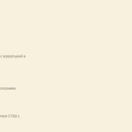
с коррупцией в
программа
геря СОШ с.