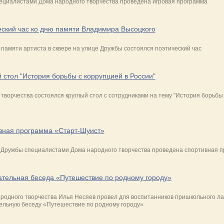
ециалистами Дома народного творчества проведена игровая программа
еский час ко дню памяти Владимира Высоцкого
 памяти артиста в сквере на улице Дружбы состоялся поэтический час
 стол "История борьбы с коррупцией в России"
творчества состоялся круглый стол с сотрудниками на тему "История борьбы 
вная программа «Старт-Шуист»
е Дружбы специалистами Дома народного творчества проведена спортивная 
ательная беседа «Путешествие по родному городу»
родного творчества Илья Несяев провел для воспитанников пришкольного ла
ельную беседу «Путешествие по родному городу»