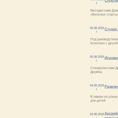
Спорти
г.
Методистами Дома
«Веселые старты
05.08.2026
Студия
г.
Под руководством
исполнен с душой
05.08.2026
Игрова
г.
Специалистами До
Дружбы
04.08.2026
Развле
г.
В сквере на улиц
для детей
Ансамбл
03.08.2026
встреч
г.