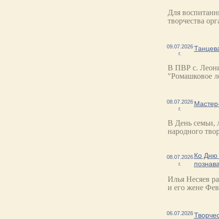
Для воспитанн
творчества ор
09.07.2026
Танцев
г.
В ПВР с. Леон
"Ромашковое л
08.07.2026
Мастер
г.
В День семьи, 
народного твор
Ко Дню 
08.07.2026
познав
г.
Илья Несяев р
и его жене Фе
06.07.2026
Творче