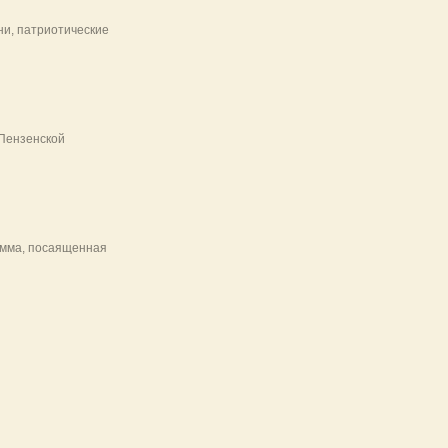
ни, патриотические
 Пензенской
амма, посаященная