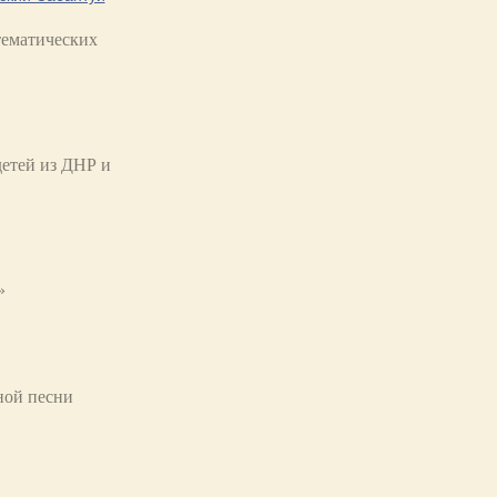
тематических
детей из ДНР и
»
ной песни