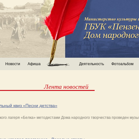
Новости
Афиша
Деятельность
Фотоальбом
Лента новостей
льный квиз «Песни детства»
ского лагеря «Белка» методистами Дома народного творчества проведен музы