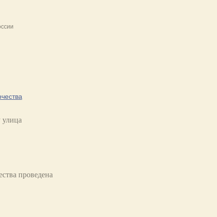
оссии
рчества
у
улица
ества проведена