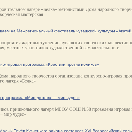
ровительном лагере «Белка» методистами Дома народного творч
ворческая мастерская
шаем на Межрегиональный фестиваль чувашской культуры «Акатуй
роприятия ждет выступление чувашских творческих коллективов
ля, местных участников художественной самодеятельности
но-игровая программа «Крестики против ноликов»
ома народного творчества организована конкурсно-игровая про
ого лагеря «Белка»
я программа «Мир детства — мир чудес»
иков пришкольного лагеря МБОУ СОШ №58 проведена игровая 
— мир чудес»
Малый Труёв Кузнецкого района состоялся XVI Всероссийский сел