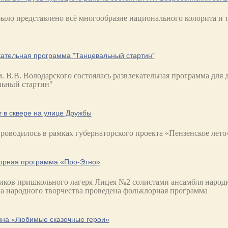
было представлено всё многообразие национального колорита и 
кательная программа "Танцевальный стартин"
. В.В. Володарского состоялась развлекательная программа для 
ьный стартин"
 в сквере на улице Дружбы
роводилось в рамках губернаторского проекта «Пензенское лето
орная программа «Про-Этно»
иков пришкольного лагеря Лицея №2 солистами ансамбля народ
а народного творчества проведена фольклорная программа
ина «Любимые сказочные герои»