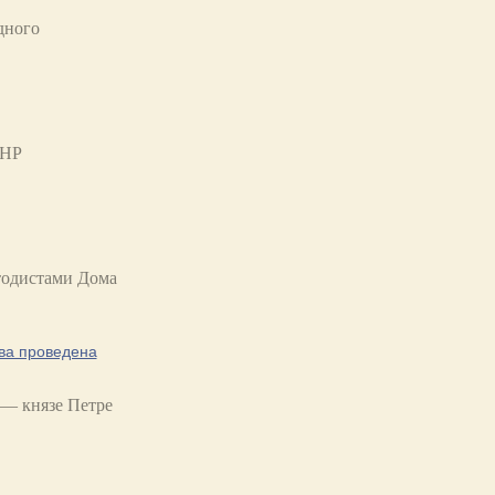
дного
ЛНР
етодистами Дома
ва проведена
 — князе Петре