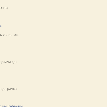
ества
»
, солистов,
грамма для
программа
ьский Сабантуй