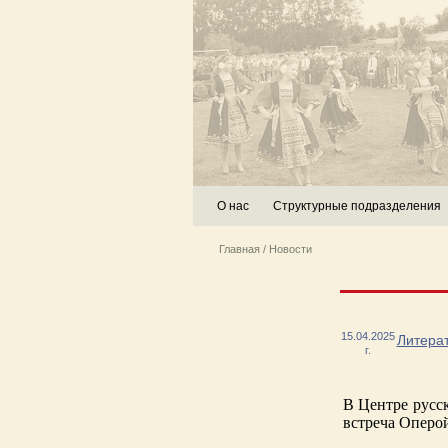
О нас
Структурные подразделения
Главная
/
Новости
15.04.2025
Литерат
г.
В Центре русск
встреча Оперой