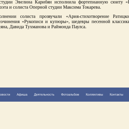
 студии Эвелина Карибян исполнила фортепианную сюиту «
оэта и солиста Оперной студии Максима Токарева.
лнении солиста прозвучали «Ария-стихотворение Ратицк
сочинения «Рукописи и купюры», шедевры песенной классик
яна, Давида Тухманова и Раймонда Паулса.
овости
Афиша
Деятельность
Фотоальбом
Коллективы
Контакты