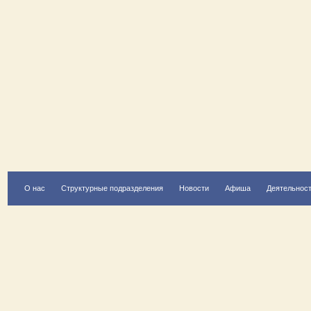
О нас
Структурные подразделения
Новости
Афиша
Деятельнос
Есть вопрос?
Напишите нам