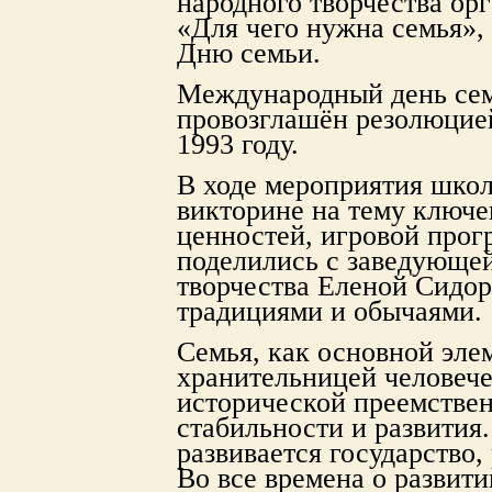
народного творчества ор
«Для чего нужна семья»
Дню семьи.
Международный день семе
провозглашён резолюцие
1993 году.
В ходе мероприятия школ
викторине на тему ключе
ценностей, игровой прог
поделились с заведующей
творчества Еленой Сидо
традициями и обычаями.
Семья, как основной эле
хранительницей человече
исторической преемстве
стабильности и развития.
развивается государство,
Во все времена о развит