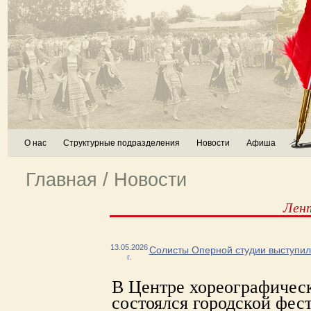
О нас
Структурные подразделения
Новости
Афиша
Главная
/
Новости
Лен
13.05.2026
Солисты Оперной студии выступил
г.
В Центре хореографическ
состоялся городской фес