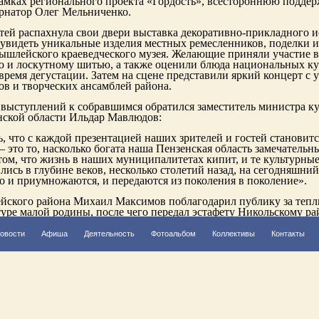
рамках регионального проекта «Гордость», всестороннюю подде
ернатор Олег Мельниченко.
стей распахнула свои двери выставка декоративно-прикладного и
увидеть уникальные изделия местных ремесленников, поделки и
ышлейского краеведческого музея. Желающие приняли участие в
ю и лоскутному шитью, а также оценили блюда национальных ку
ремя дегустации. Затем на сцене представили яркий концерт с 
в и творческих ансамблей района.
 выступлений к собравшимся обратился заместитель министра ку
нской области Ильдар Мавлюдов:
, что с каждой презентацией наших зрителей и гостей становитс
– это то, насколько богата наша Пензенская область замечатель
том, что жизнь в наших муниципалитетах кипит, и те культурны
лись в глубине веков, несколько столетий назад, на сегодняшний
о и приумножаются, и передаются из поколения в поколение».
йского района Михаил Максимов поблагодарил публику за тепл
туре малой родины, после чего передал эстафету Никольскому рай
ойдет 15 мая.
овости
Афиша
Деятельность
Фотоальбом
Коллективы
Контакты