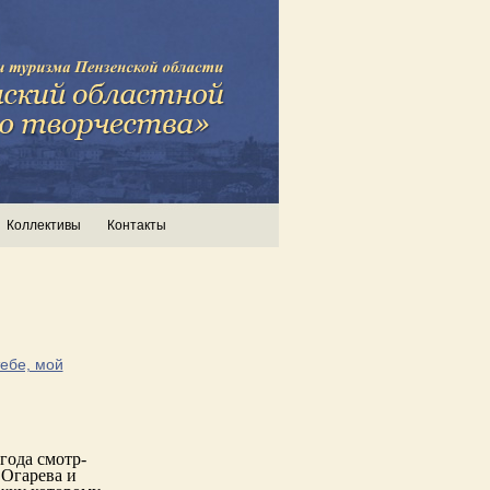
Коллективы
Контакты
ебе, мой
года смотр-
 Огарева и