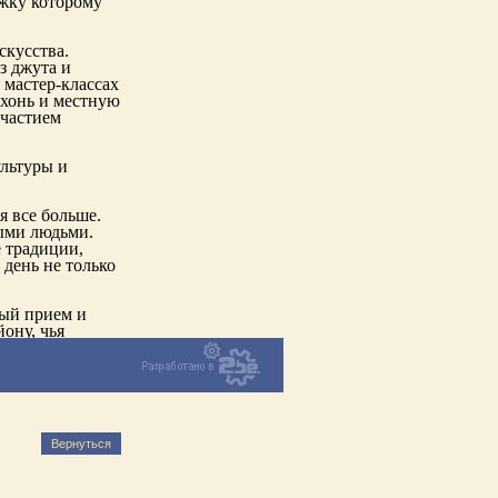
ржку которому
скусства.
з джута и
 мастер-классах
хонь и местную
участием
льтуры и
я все больше.
ными людьми.
е традиции,
 день не только
ый прием и
ону, чья
Вернуться