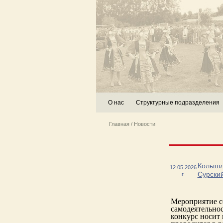
О нас
Структурные подразделения
Главная
/
Новости
Колышле
12.05.2026
Сурский
г.
Мероприятие со
самодеятельнос
конкурс носит