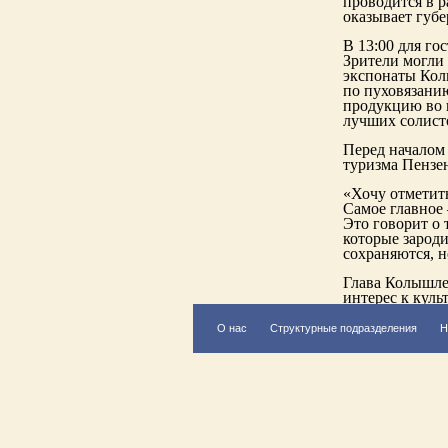
проводится в 
оказывает губ
В 13:00 для го
Зрители могли 
экспонаты Кол
по пуховязани
продукцию во в
лучших солисто
Перед началом
туризма Пензе
«Хочу отметить
Самое главное 
Это говорит о 
которые зароди
сохраняются, н
Глава Колышле
интерес к куль
презентация пр
О нас
Структурные подразделения
Н