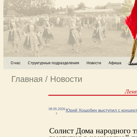
О нас
Структурные подразделения
Новости
Афиша
Главная
/
Новости
Лен
08.05.2026
Юрий Хошобин выступил с концер
г.
Солист Дома народного 