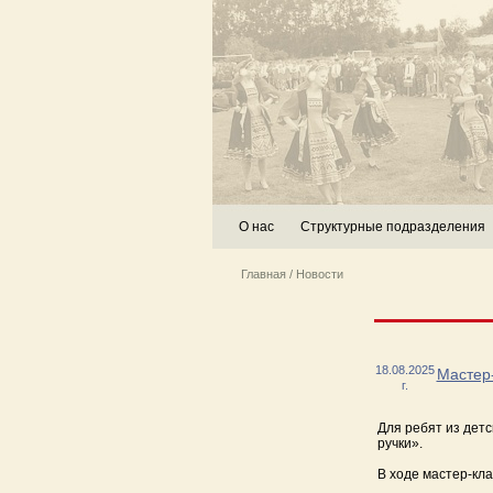
О нас
Структурные подразделения
Главная
/
Новости
18.08.2025
Мастер
г.
Для ребят из дет
ручки».
В ходе мастер-кла